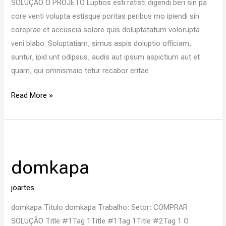
SOLUÇÃO O PROJETO Luptios esti ratisti digendi beri sin pa
core venti volupta estisque poritas peribus mo ipiendi sin
coreprae et accuscia solore quis doluptatatum volorupta
veni blabo. Soluptatiam, simus aspis doluptio officiam,
suntur, ipid unt odipsus, audis aut ipsum aspictium aut et
quam, qui omnismaio tetur recabor eritae
Read More »
domkapa
domkapa
joartes
domkapa Titulo domkapa Trabalho: Setor: COMPRAR
SOLUÇÃO Title #1Tag 1Title #1Tag 1Title #2Tag 1 O