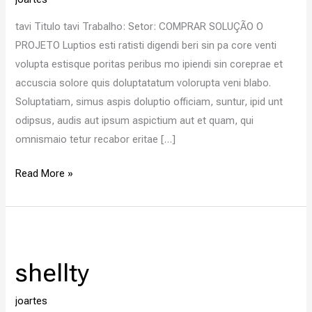
tavi Titulo tavi Trabalho: Setor: COMPRAR SOLUÇÃO O
PROJETO Luptios esti ratisti digendi beri sin pa core venti
volupta estisque poritas peribus mo ipiendi sin coreprae et
accuscia solore quis doluptatatum volorupta veni blabo.
Soluptatiam, simus aspis doluptio officiam, suntur, ipid unt
odipsus, audis aut ipsum aspictium aut et quam, qui
omnismaio tetur recabor eritae […]
Read More »
shellty
shellty
joartes