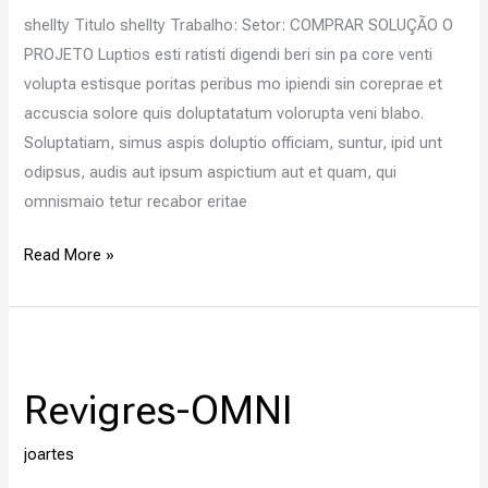
shellty Titulo shellty Trabalho: Setor: COMPRAR SOLUÇÃO O
PROJETO Luptios esti ratisti digendi beri sin pa core venti
volupta estisque poritas peribus mo ipiendi sin coreprae et
accuscia solore quis doluptatatum volorupta veni blabo.
Soluptatiam, simus aspis doluptio officiam, suntur, ipid unt
odipsus, audis aut ipsum aspictium aut et quam, qui
omnismaio tetur recabor eritae
Read More »
Revigres-
OMNI
Revigres-OMNI
joartes