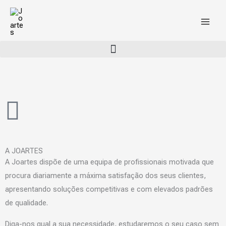
Skip
to
content
A JOARTES
A Joartes dispõe de uma equipa de profissionais motivada que
procura diariamente a máxima satisfação dos seus clientes,
apresentando soluções competitivas e com elevados padrões
de qualidade.
Diga-nos qual a sua necessidade, estudaremos o seu caso sem