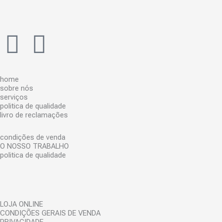
u
C
F
I
o
m
a
n
e
n
home
c
s
sobre nós
t
serviços
á
politica de qualidade
e
t
livro de reclamações
r
i
b
a
condições de venda
o
O NOSSO TRABALHO
politica de qualidade
o
g
*
o
r
LOJA ONLINE
k
a
CONDIÇÕES GERAIS DE VENDA